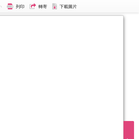
小
列印
轉寄
下載圖片