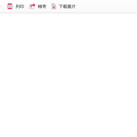
小
列印
轉寄
下載圖片