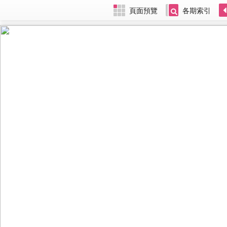
頁面預覽
各期索引