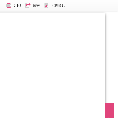
小
列印
轉寄
下載圖片