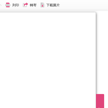
小
列印
轉寄
下載圖片