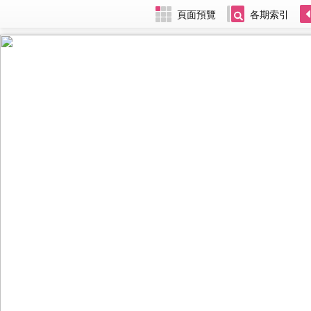
頁面預覽
各期索引