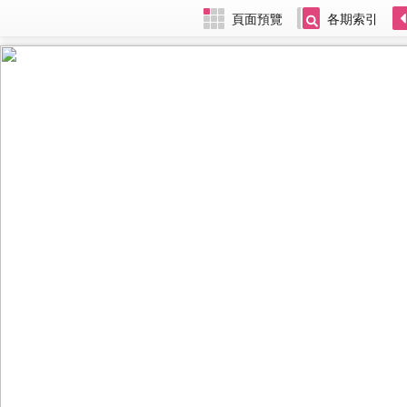
頁面預覽
各期索引