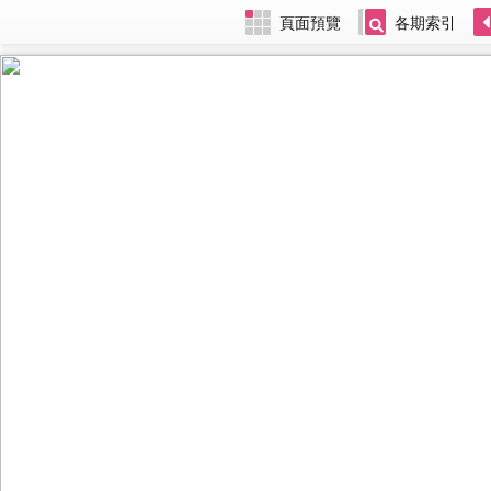
頁面預覽
各期索引