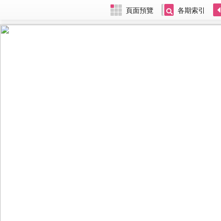
頁面預覽
各期索引