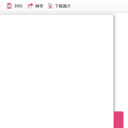
小
列印
轉寄
下載圖片