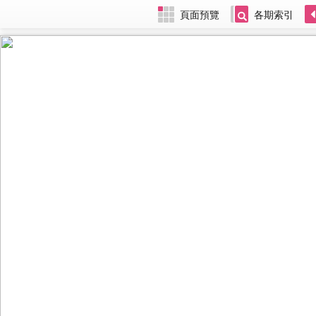
頁面預覽
各期索引