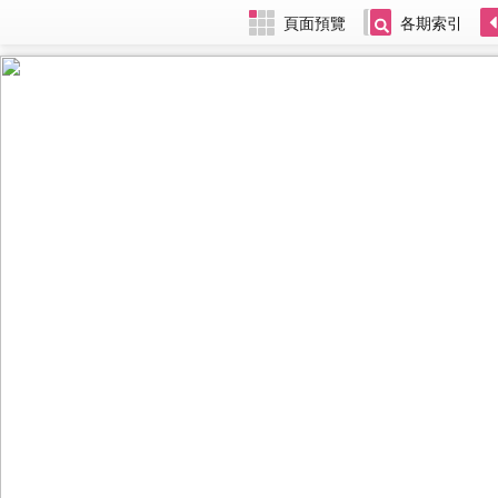
頁面預覽
各期索引