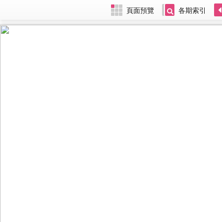
頁面預覽
各期索引