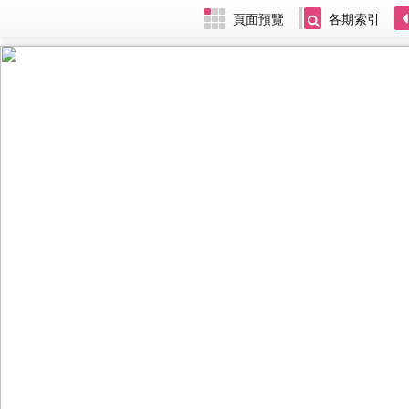
頁面預覽
各期索引