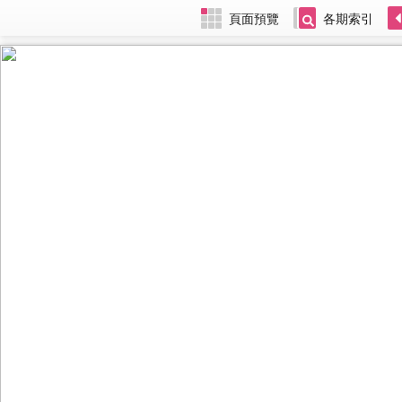
頁面預覽
各期索引