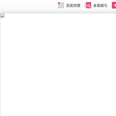
頁面預覽
各期索引