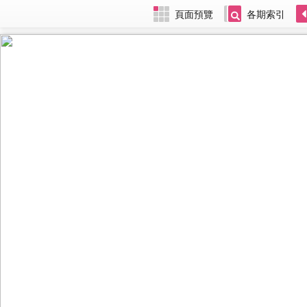
頁面預覽
各期索引