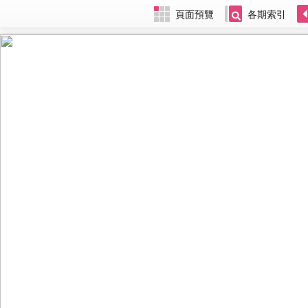
頁面預覽
各期索引