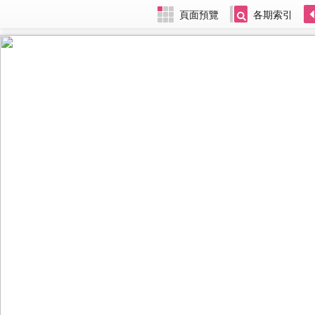
頁面預覽
各期索引