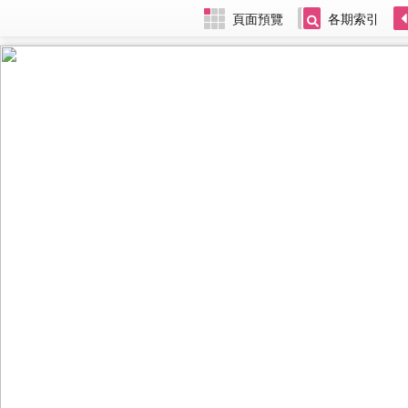
頁面預覽
各期索引