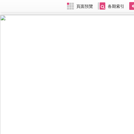
頁面預覽
各期索引