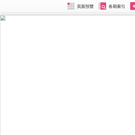
頁面預覽
各期索引