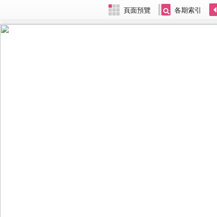
頁面預覽
各期索引