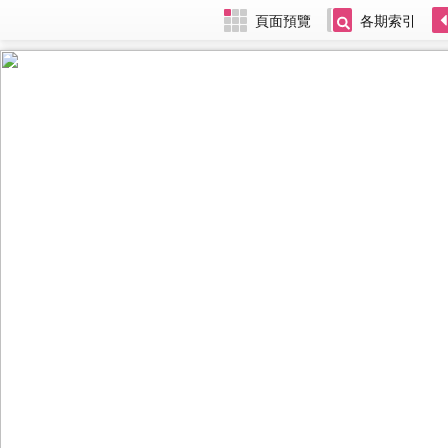
頁面預覽
各期索引