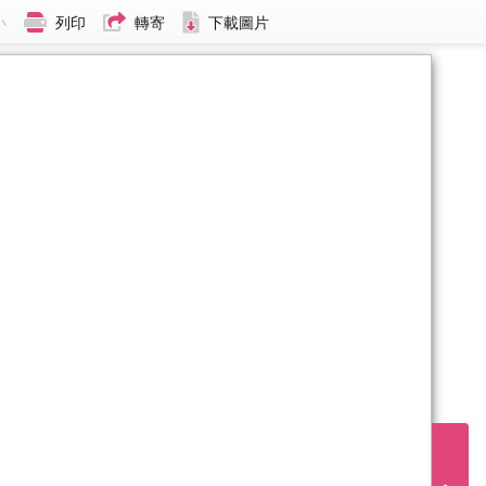
小
列印
轉寄
下載圖片