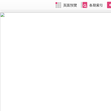
頁面預覽
各期索引