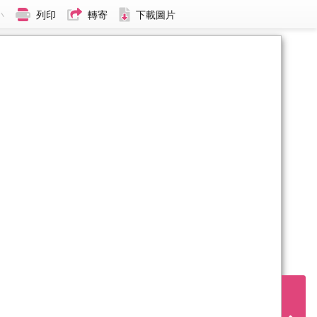
小
列印
轉寄
下載圖片