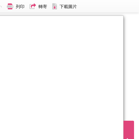
小
列印
轉寄
下載圖片