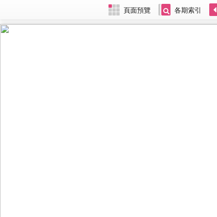
頁面預覽
各期索引