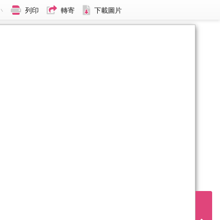
小
列印
轉寄
下載圖片