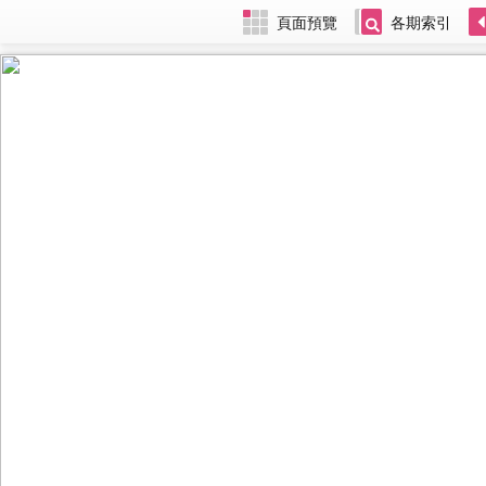
頁面預覽
各期索引