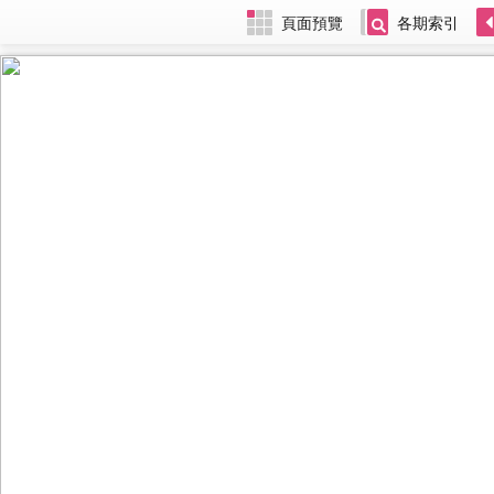
頁面預覽
各期索引