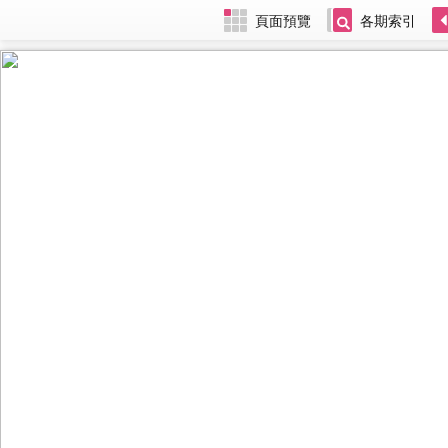
頁面預覽
各期索引