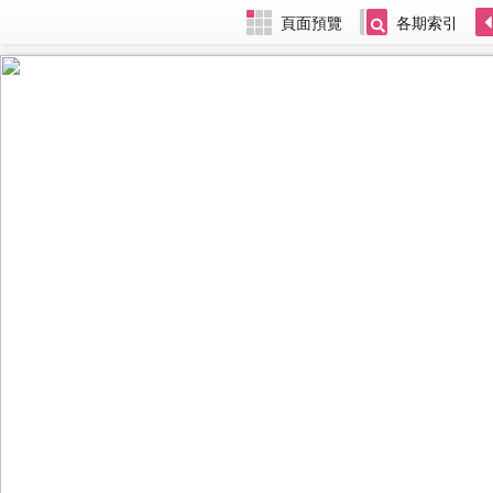
頁面預覽
各期索引