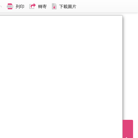
小
列印
轉寄
下載圖片