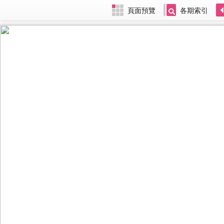
頁面預覽
各期索引