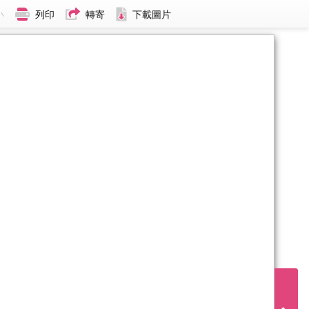
小
列印
轉寄
下載圖片