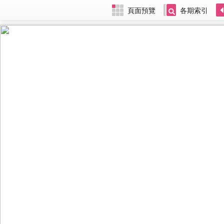
頁面預覽
各期索引