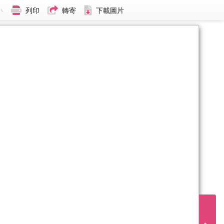
小
列印
轉寄
下載圖片