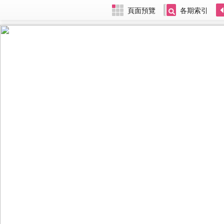
頁面預覽
各期索引