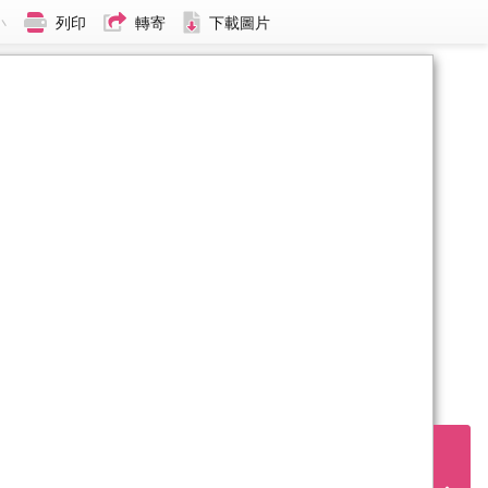
小
列印
轉寄
下載圖片