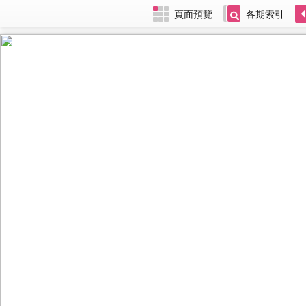
頁面預覽
各期索引