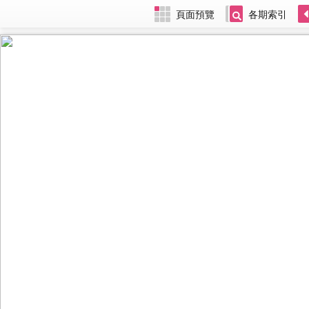
頁面預覽
各期索引