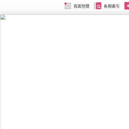
頁面預覽
各期索引