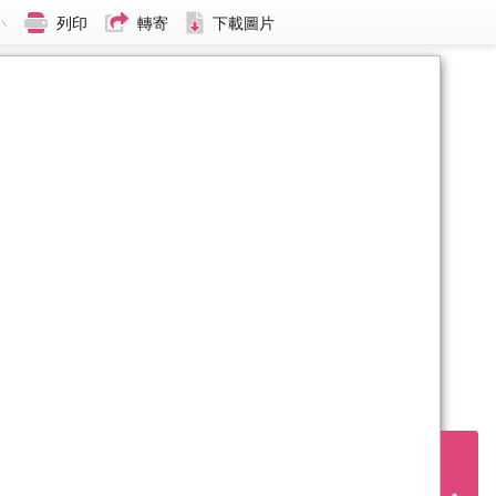
小
列印
轉寄
下載圖片