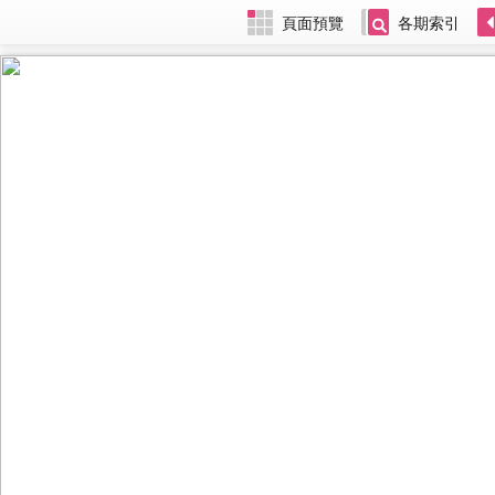
頁面預覽
各期索引