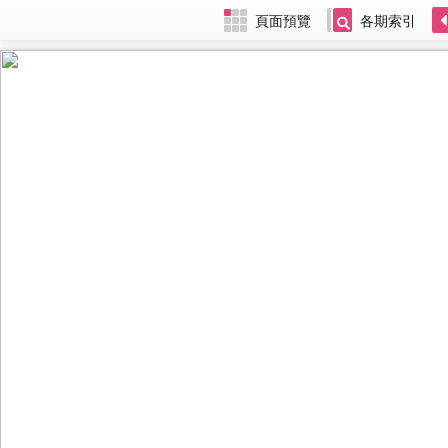
頁面預覽
各期索引