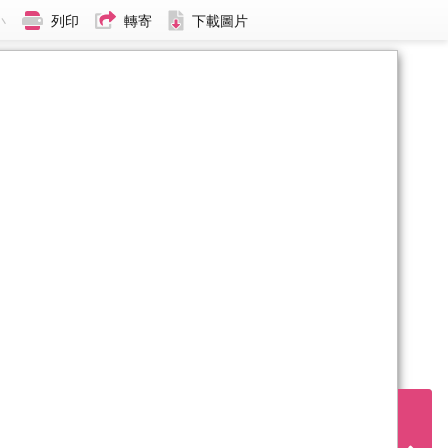
小
列印
轉寄
下載圖片