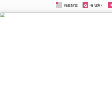
頁面預覽
各期索引