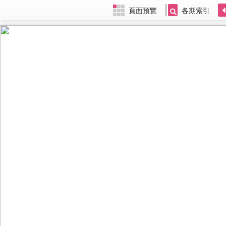
頁面預覽
各期索引